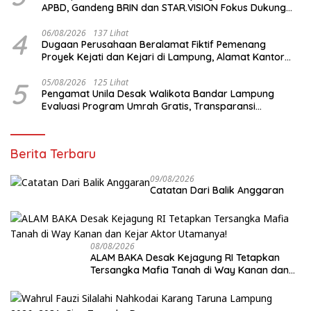
APBD, Gandeng BRIN dan STAR.VISION Fokus Dukung
Pembangunan Berbasis Data
4
06/08/2026
137 Lihat
Dugaan Perusahaan Beralamat Fiktif Pemenang
Proyek Kejati dan Kejari di Lampung, Alamat Kantor
Ternyata Rumah Kosong dan Lahan Kosong, Dinas
PKPCK Disorot
5
05/08/2026
125 Lihat
Pengamat Unila Desak Walikota Bandar Lampung
Evaluasi Program Umrah Gratis, Transparansi
Anggaran Jadi Sorotan
Berita Terbaru
09/08/2026
Catatan Dari Balik Anggaran
08/08/2026
ALAM BAKA Desak Kejagung RI Tetapkan
Tersangka Mafia Tanah di Way Kanan dan
Kejar Aktor Utamanya!