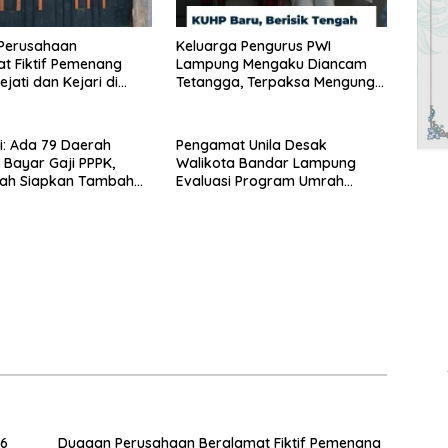
Perusahaan
Keluarga Pengurus PWI
t Fiktif Pemenang
Lampung Mengaku Diancam
jati dan Kejari di
Tetangga, Terpaksa Mengungsi
, Alamat Kantor
Dini Hari
a Rumah Kosong dan
song, Dinas PKPCK
: Ada 79 Daerah
Pengamat Unila Desak
n Bayar Gaji PPPK,
Walikota Bandar Lampung
tah Siapkan Tambahan
Evaluasi Program Umrah
Gratis, Transparansi Anggaran
Jadi Sorotan
26
Dugaan Perusahaan Beralamat Fiktif Pemenang