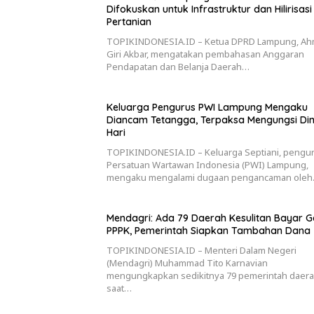
Difokuskan untuk Infrastruktur dan Hilirisasi
Pertanian
TOPIKINDONESIA.ID – Ketua DPRD Lampung, A
Giri Akbar, mengatakan pembahasan Anggaran
Pendapatan dan Belanja Daerah…
Keluarga Pengurus PWI Lampung Mengaku
Diancam Tetangga, Terpaksa Mengungsi Din
Hari
TOPIKINDONESIA.ID – Keluarga Septiani, pengu
Persatuan Wartawan Indonesia (PWI) Lampung,
mengaku mengalami dugaan pengancaman ole
Mendagri: Ada 79 Daerah Kesulitan Bayar Ga
PPPK, Pemerintah Siapkan Tambahan Dana
TOPIKINDONESIA.ID – Menteri Dalam Negeri
(Mendagri) Muhammad Tito Karnavian
mengungkapkan sedikitnya 79 pemerintah daer
saat…