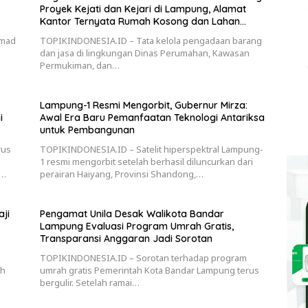
Proyek Kejati dan Kejari di Lampung, Alamat
Kantor Ternyata Rumah Kosong dan Lahan
Kosong, Dinas PKPCK Disorot
hmad
TOPIKINDONESIA.ID – Tata kelola pengadaan barang
dan jasa di lingkungan Dinas Perumahan, Kawasan
Permukiman, dan…
Lampung-1 Resmi Mengorbit, Gubernur Mirza:
i
Awal Era Baru Pemanfaatan Teknologi Antariksa
untuk Pembangunan
rus
TOPIKINDONESIA.ID – Satelit hiperspektral Lampung-
1 resmi mengorbit setelah berhasil diluncurkan dari
h…
perairan Haiyang, Provinsi Shandong,…
ji
Pengamat Unila Desak Walikota Bandar
Lampung Evaluasi Program Umrah Gratis,
Transparansi Anggaran Jadi Sorotan
TOPIKINDONESIA.ID – Sorotan terhadap program
ah
umrah gratis Pemerintah Kota Bandar Lampung terus
bergulir. Setelah ramai…