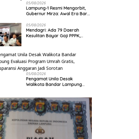
05/08/2026
Lampung-1 Resmi Mengorbit,
Gubernur Mirza: Awal Era Baru
Pemanfaatan Teknologi
Antariksa untuk Pembangunan
05/08/2026
Mendagri: Ada 79 Daerah
Kesulitan Bayar Gaji PPPK,
Pemerintah Siapkan Tambahan
Dana
05/08/2026
Pengamat Unila Desak
Walikota Bandar Lampung
Evaluasi Program Umrah
Gratis, Transparansi Anggaran
Jadi Sorotan