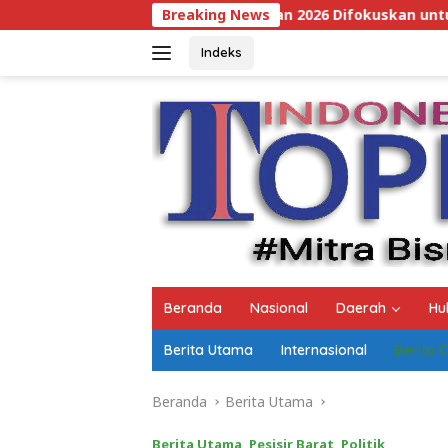
Langsung
D Perubahan 2026 Difokuskan untuk Infrastruktur dan Hiliri
Breaking News
ke
konten
Indeks
Beranda
Nasional
Daerah
Hu
Berita Utama
Internasional
Berita 
Beranda
Berita Utama
Berita Utama
,
Pesisir Barat
,
Politik