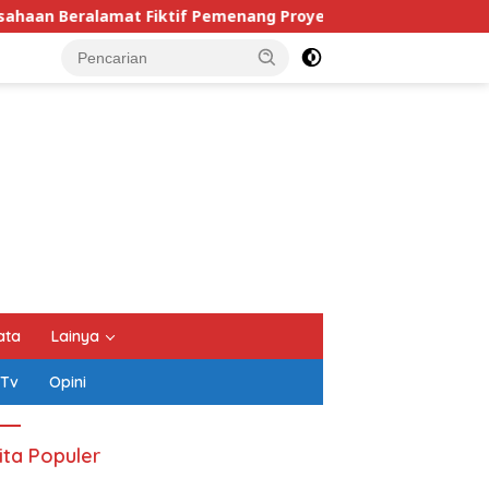
emenang Proyek Kejati dan Kejari di Lampung, Alamat Kanto
ata
Lainya
 Tv
Opini
ita Populer