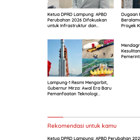
Ketua DPRD Lampung: APBD
Dugaan 
Perubahan 2026 Difokuskan
Beralama
untuk Infrastruktur dan
Proyek Ke
Hilirisasi Pertanian
Lampung
Ternyat
Lahan Ko
Mendagri
Disorot
Kesulita
Pemerin
Dana
Lampung-1 Resmi Mengorbit,
Gubernur Mirza: Awal Era Baru
Pemanfaatan Teknologi
Antariksa untuk Pembangunan
Rekomendasi untuk kamu
Ketua DPRD Lampung: APBD Perubahan 20