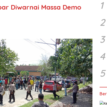
1
bar Diwarnai Massa Demo
2
3
4
5
Ber