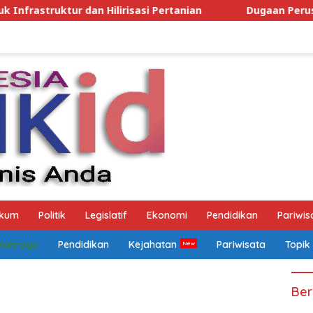
sasi Pertanian
Dugaan Perusahaan Beralamat Fiktif P
kum
Politik
Legislatif
Ekonomi
Pendidikan
Pariwis
Olahraga
Pendidikan
Kejahatan
Pariwisata
Topik
Ber