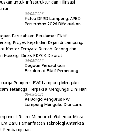
06/08/2026
Ketua DPRD Lampung: APBD
Perubahan 2026 Difokuskan
untuk Infrastruktur dan
Hilirisasi Pertanian
06/08/2026
Dugaan Perusahaan
Beralamat Fiktif Pemenang
Proyek Kejati dan Kejari di
Lampung, Alamat Kantor
Ternyata Rumah Kosong dan
Lahan Kosong, Dinas PKPCK
06/08/2026
Disorot
Keluarga Pengurus PWI
Lampung Mengaku Diancam
Tetangga, Terpaksa Mengungsi
Dini Hari