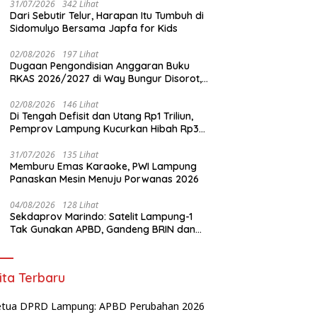
31/07/2026
342 Lihat
Dari Sebutir Telur, Harapan Itu Tumbuh di
Sidomulyo Bersama Japfa for Kids
02/08/2026
197 Lihat
Dugaan Pengondisian Anggaran Buku
RKAS 2026/2027 di Way Bungur Disorot,
Pengurus K3S Diduga Gunakan
Keuntungan untuk Rekreasi
02/08/2026
146 Lihat
Di Tengah Defisit dan Utang Rp1 Triliun,
Pemprov Lampung Kucurkan Hibah Rp35
Miliar untuk Kejaksaan
31/07/2026
135 Lihat
Memburu Emas Karaoke, PWI Lampung
Panaskan Mesin Menuju Porwanas 2026
04/08/2026
128 Lihat
Sekdaprov Marindo: Satelit Lampung-1
Tak Gunakan APBD, Gandeng BRIN dan
STAR.VISION Fokus Dukung Pembangunan
Berbasis Data
ita Terbaru