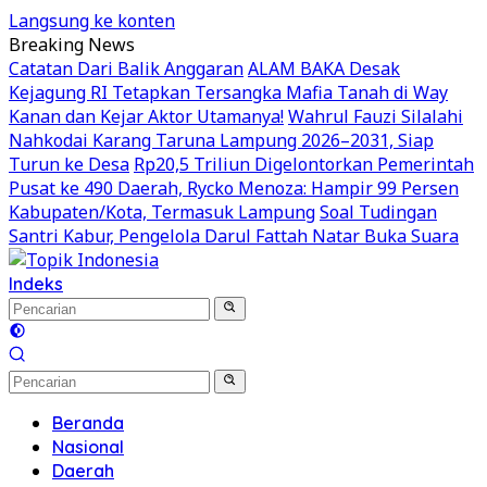
Langsung ke konten
Breaking News
Catatan Dari Balik Anggaran
ALAM BAKA Desak
Kejagung RI Tetapkan Tersangka Mafia Tanah di Way
Kanan dan Kejar Aktor Utamanya!
Wahrul Fauzi Silalahi
Nahkodai Karang Taruna Lampung 2026–2031, Siap
Turun ke Desa
Rp20,5 Triliun Digelontorkan Pemerintah
Pusat ke 490 Daerah, Rycko Menoza: Hampir 99 Persen
Kabupaten/Kota, Termasuk Lampung
Soal Tudingan
Santri Kabur, Pengelola Darul Fattah Natar Buka Suara
Indeks
Beranda
Nasional
Daerah