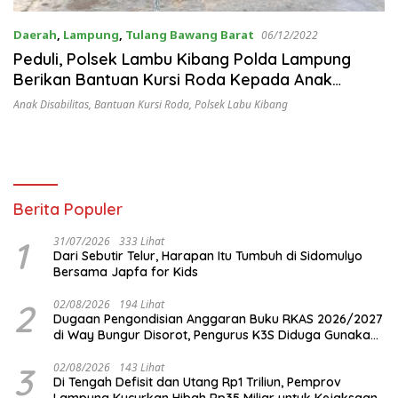
Daerah
,
Lampung
,
Tulang Bawang Barat
06/12/2022
Peduli, Polsek Lambu Kibang Polda Lampung
Berikan Bantuan Kursi Roda Kepada Anak
Penyandang Disabilitas
Anak Disabilitas
,
Bantuan Kursi Roda
,
Polsek Labu Kibang
Berita Populer
1
31/07/2026
333 Lihat
Dari Sebutir Telur, Harapan Itu Tumbuh di Sidomulyo
Bersama Japfa for Kids
2
02/08/2026
194 Lihat
Dugaan Pengondisian Anggaran Buku RKAS 2026/2027
di Way Bungur Disorot, Pengurus K3S Diduga Gunakan
Keuntungan untuk Rekreasi
3
02/08/2026
143 Lihat
Di Tengah Defisit dan Utang Rp1 Triliun, Pemprov