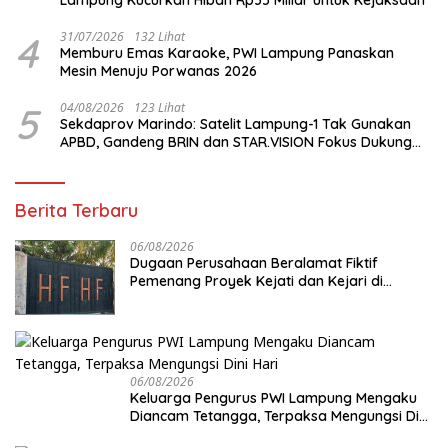
Lampung Kucurkan Hibah Rp35 Miliar untuk Kejaksaan
4
31/07/2026
132 Lihat
Memburu Emas Karaoke, PWI Lampung Panaskan
Mesin Menuju Porwanas 2026
5
04/08/2026
123 Lihat
Sekdaprov Marindo: Satelit Lampung-1 Tak Gunakan
APBD, Gandeng BRIN dan STAR.VISION Fokus Dukung
Pembangunan Berbasis Data
Berita Terbaru
06/08/2026
Dugaan Perusahaan Beralamat Fiktif
Pemenang Proyek Kejati dan Kejari di
Lampung, Alamat Kantor Ternyata Rumah
Kosong dan Lahan Kosong, Dinas PKPCK
Disorot
06/08/2026
Keluarga Pengurus PWI Lampung Mengaku
Diancam Tetangga, Terpaksa Mengungsi Dini
Hari