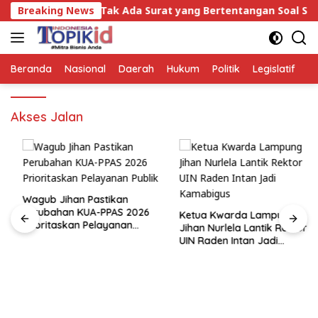
Langsung
kal, Tegaskan Tak Ada Surat yang Bertentangan Soal Status
Breaking News
ke
konten
Beranda
Nasional
Daerah
Hukum
Politik
Legislatif
E
Akses Jalan
Wagub Jihan Pastikan
Perubahan KUA-PPAS 2026
Ketua Kwarda Lampung
Prioritaskan Pelayanan
Jihan Nurlela Lantik Rektor
Publik
UIN Raden Intan Jadi
Kamabigus