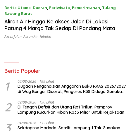
Berita Utama
,
Daerah
,
Pariwisata
,
Pemerintahan
,
Tulang
Bawang Barat
30/11/2022
Aliran Air Hingga Ke akses Jalan Di Lokasi
Patung 4 Marga Tak Sedap Di Pandang Mata
Akses Jalan
,
Aliran Air
,
Tubaba
Berita Populer
1
02/08/2026
199 Lihat
Dugaan Pengondisian Anggaran Buku RKAS 2026/2027
di Way Bungur Disorot, Pengurus K3S Diduga Gunakan
Keuntungan untuk Rekreasi
2
02/08/2026
150 Lihat
Di Tengah Defisit dan Utang Rp1 Triliun, Pemprov
Lampung Kucurkan Hibah Rp35 Miliar untuk Kejaksaan
3
04/08/2026
132 Lihat
Sekdaprov Marindo: Satelit Lampung-1 Tak Gunakan