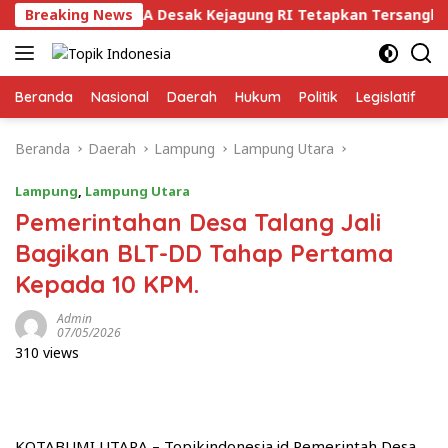
Langsung
Breaking News
ALAM BAKA Desak Kejagung RI Tetapkan Tersangka Mafia
ke
konten
Beranda
Nasional
Daerah
Hukum
Politik
Legislatif
E
Beranda
Daerah
Lampung
Lampung Utara
Lampung
,
Lampung Utara
Pemerintahan Desa Talang Jali
Bagikan BLT-DD Tahap Pertama
Kepada 10 KPM.
Admin
07/05/2026
310 views
KOTABUMI UTARA – Topikindonesia.id Pemerintah Desa