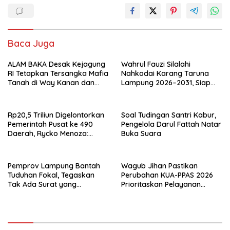
Baca Juga
ALAM BAKA Desak Kejagung
Wahrul Fauzi Silalahi
RI Tetapkan Tersangka Mafia
Nahkodai Karang Taruna
Tanah di Way Kanan dan
Lampung 2026–2031, Siap
Kejar Aktor Utamanya!
Turun ke Desa
Rp20,5 Triliun Digelontorkan
Soal Tudingan Santri Kabur,
Pemerintah Pusat ke 490
Pengelola Darul Fattah Natar
Daerah, Rycko Menoza:
Buka Suara
Hampir 99 Persen
Kabupaten/Kota, Termasuk
Lampung
Pemprov Lampung Bantah
Wagub Jihan Pastikan
Tuduhan Fokal, Tegaskan
Perubahan KUA-PPAS 2026
Tak Ada Surat yang
Prioritaskan Pelayanan
Bertentangan Soal Status
Publik
Lahan