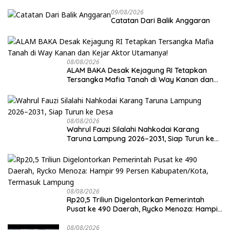
09/08/2026
Catatan Dari Balik Anggaran
08/08/2026
ALAM BAKA Desak Kejagung RI Tetapkan
Tersangka Mafia Tanah di Way Kanan dan
Kejar Aktor Utamanya!
08/08/2026
Wahrul Fauzi Silalahi Nahkodai Karang
Taruna Lampung 2026–2031, Siap Turun ke
Desa
08/08/2026
Rp20,5 Triliun Digelontorkan Pemerintah
Pusat ke 490 Daerah, Rycko Menoza: Hampir
99 Persen Kabupaten/Kota, Termasuk
Lampung
08/08/2026