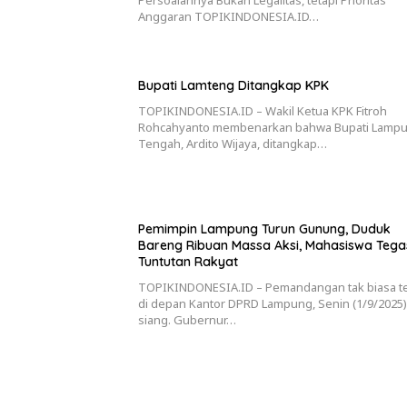
Persoalannya Bukan Legalitas, tetapi Prioritas
Anggaran TOPIKINDONESIA.ID…
Bupati Lamteng Ditangkap KPK
TOPIKINDONESIA.ID – Wakil Ketua KPK Fitroh
Rohcahyanto membenarkan bahwa Bupati Lamp
Tengah, Ardito Wijaya, ditangkap…
Pemimpin Lampung Turun Gunung, Duduk
Bareng Ribuan Massa Aksi, Mahasiswa Teg
Tuntutan Rakyat
TOPIKINDONESIA.ID – Pemandangan tak biasa te
di depan Kantor DPRD Lampung, Senin (1/9/2025)
siang. Gubernur…