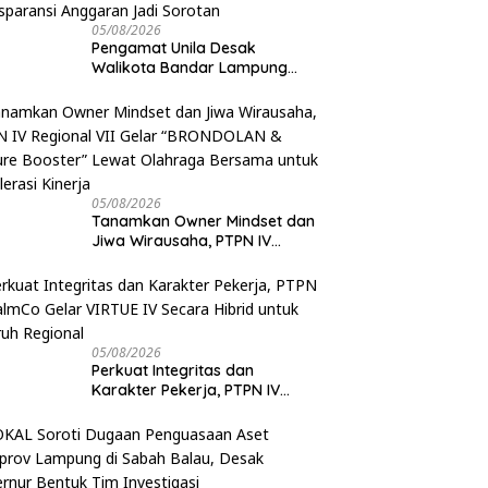
05/08/2026
Pengamat Unila Desak
Walikota Bandar Lampung
Evaluasi Program Umrah
Gratis, Transparansi Anggaran
Jadi Sorotan
05/08/2026
Tanamkan Owner Mindset dan
Jiwa Wirausaha, PTPN IV
Regional VII Gelar
“BRONDOLAN & Culture
Booster” Lewat Olahraga
Bersama untuk Akselerasi
Kinerja
05/08/2026
Perkuat Integritas dan
Karakter Pekerja, PTPN IV
PalmCo Gelar VIRTUE IV Secara
Hibrid untuk Seluruh Regional