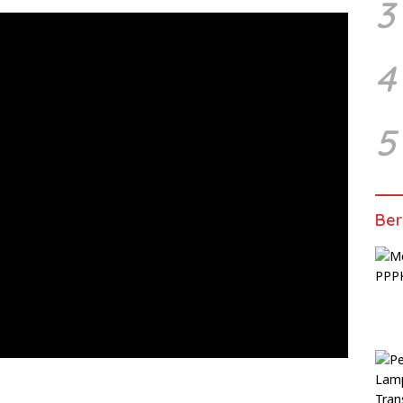
3
4
5
Ber