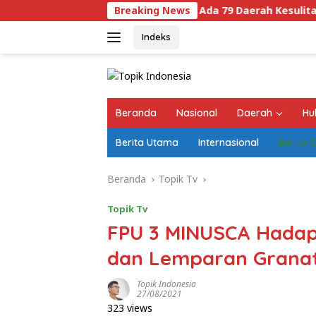
Langsung
Mendagri: Ada 79 Daerah Kesulitan Bayar Gaji 
Breaking News
ke
konten
Indeks
Beranda
Nasional
Daerah
Hu
Berita Utama
Internasional
Berita 
Beranda
Topik Tv
Topik Tv
FPU 3 MINUSCA Hadapi 
dan Lemparan Grana
Topik Indonesia
27/08/2021
323 views