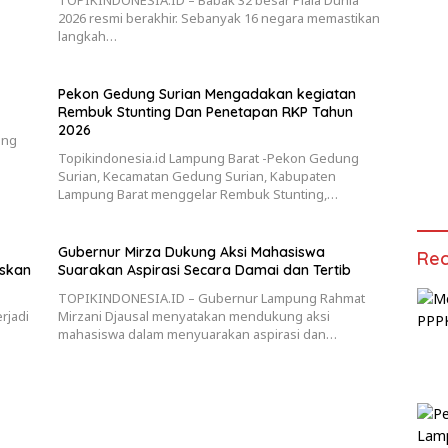
TOPIKINDONESIA.ID – Babak 32 besar Piala Dunia
2026 resmi berakhir. Sebanyak 16 negara memastikan
langkah…
Pekon Gedung Surian Mengadakan kegiatan
Rembuk Stunting Dan Penetapan RKP Tahun
2026
ung
Topikindonesia.id Lampung Barat -Pekon Gedung
Surian, Kecamatan Gedung Surian, Kabupaten
Lampung Barat menggelar Rembuk Stunting,…
Gubernur Mirza Dukung Aksi Mahasiswa
Rec
askan
Suarakan Aspirasi Secara Damai dan Tertib
TOPIKINDONESIA.ID – Gubernur Lampung Rahmat
rjadi
Mirzani Djausal menyatakan mendukung aksi
mahasiswa dalam menyuarakan aspirasi dan…