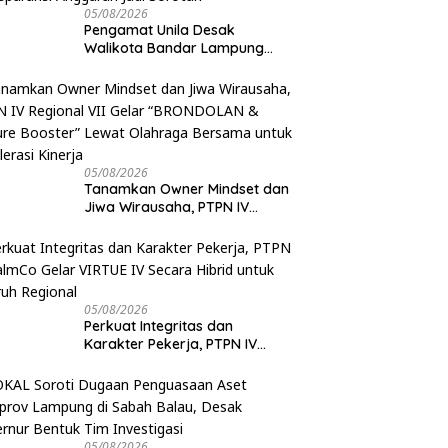
05/08/2026
Pengamat Unila Desak
Walikota Bandar Lampung
Evaluasi Program Umrah
Gratis, Transparansi Anggaran
Jadi Sorotan
05/08/2026
Tanamkan Owner Mindset dan
Jiwa Wirausaha, PTPN IV
Regional VII Gelar
“BRONDOLAN & Culture
Booster” Lewat Olahraga
Bersama untuk Akselerasi
Kinerja
05/08/2026
Perkuat Integritas dan
Karakter Pekerja, PTPN IV
PalmCo Gelar VIRTUE IV Secara
Hibrid untuk Seluruh Regional
05/08/2026