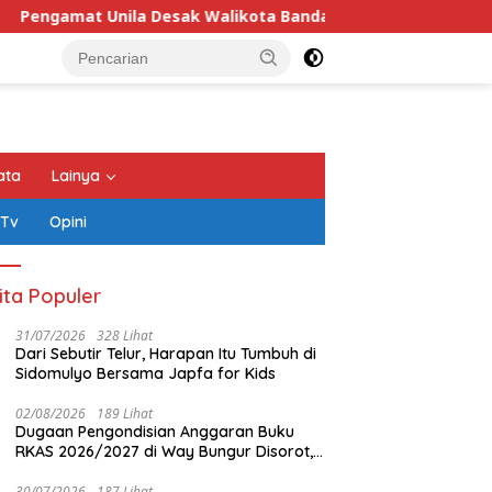
ila Desak Walikota Bandar Lampung Evaluasi Program Umrah G
ata
Lainya
 Tv
Opini
ita Populer
31/07/2026
328 Lihat
Dari Sebutir Telur, Harapan Itu Tumbuh di
Sidomulyo Bersama Japfa for Kids
02/08/2026
189 Lihat
Dugaan Pengondisian Anggaran Buku
RKAS 2026/2027 di Way Bungur Disorot,
Pengurus K3S Diduga Gunakan
Keuntungan untuk Rekreasi
30/07/2026
187 Lihat