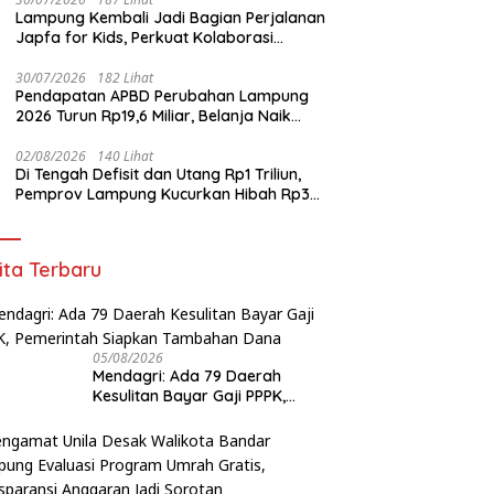
Lampung Kembali Jadi Bagian Perjalanan
Japfa for Kids, Perkuat Kolaborasi
Siapkan Generasi Sehat Indonesia
30/07/2026
182 Lihat
Pendapatan APBD Perubahan Lampung
2026 Turun Rp19,6 Miliar, Belanja Naik
Rp74,6 Miliar
02/08/2026
140 Lihat
Di Tengah Defisit dan Utang Rp1 Triliun,
Pemprov Lampung Kucurkan Hibah Rp35
Miliar untuk Kejaksaan
ita Terbaru
05/08/2026
Mendagri: Ada 79 Daerah
Kesulitan Bayar Gaji PPPK,
Pemerintah Siapkan Tambahan
Dana