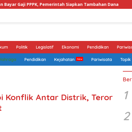
PPPK, Pemerintah Siapkan Tambahan Dana
Pengamat Un
kum
Politik
Legislatif
Ekonomi
Pendidikan
Pariwis
Olahraga
Pendidikan
Kejahatan
Pariwisata
Topik
Ber
1
Konflik Antar Distrik, Teror
t
2