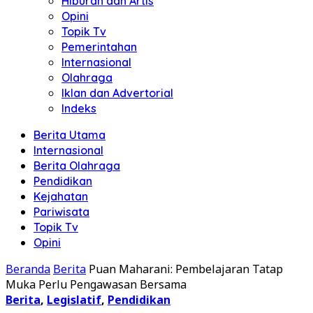
Hiburan dan Artis
Opini
Topik Tv
Pemerintahan
Internasional
Olahraga
Iklan dan Advertorial
Indeks
Berita Utama
Internasional
Berita Olahraga
Pendidikan
Kejahatan
Pariwisata
Topik Tv
Opini
Beranda
Berita
Puan Maharani: Pembelajaran Tatap
Muka Perlu Pengawasan Bersama
Berita
,
Legislatif
,
Pendidikan