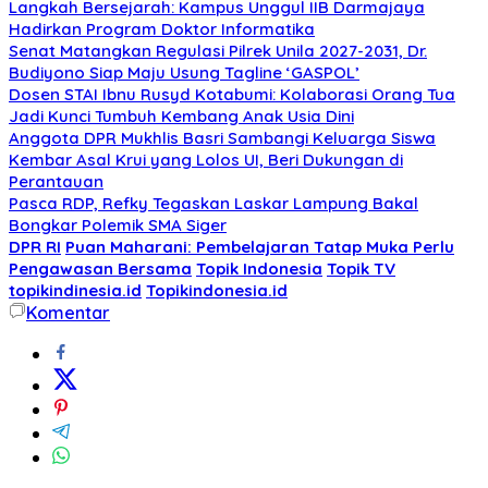
Langkah Bersejarah: Kampus Unggul IIB Darmajaya
Hadirkan Program Doktor Informatika
Senat Matangkan Regulasi Pilrek Unila 2027-2031, Dr.
Budiyono Siap Maju Usung Tagline ‘GASPOL’
Dosen STAI Ibnu Rusyd Kotabumi: Kolaborasi Orang Tua
Jadi Kunci Tumbuh Kembang Anak Usia Dini
Anggota DPR Mukhlis Basri Sambangi Keluarga Siswa
Kembar Asal Krui yang Lolos UI, Beri Dukungan di
Perantauan
Pasca RDP, Refky Tegaskan Laskar Lampung Bakal
Bongkar Polemik SMA Siger
DPR RI
Puan Maharani: Pembelajaran Tatap Muka Perlu
Pengawasan Bersama
Topik Indonesia
Topik TV
topikindinesia.id
Topikindonesia.id
Komentar