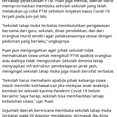
terhadap pelaksanaan PTM. Puan juga menilai, daerah harus
memprioritaskan membuka sekolah-sekolah yang telah
melakukan uji coba PTM sebelum lonjakan kasus Covid-19
terjadi pada Juni-Juli lalu.
“Sekolah tatap muka terbatas membutuhkan pengawasan
bersama dari guru, sekolah, dinas pendidikan, dan dari
orangtua murid sendiri agar pelaksanaannya sesuai dengan
pedoman yang berlaku,” ungkapnya.
Puan pun mengingatkan agar pihak sekolah tidak
memaksakan siswa untuk mengikuti PTM apabila orangtua
atau walinya tidak mengizinkan. Sekolah diminta tetap
menyiapkan infrastruktur pembelajaran jarak jauh,
mengingat sekolah tatap muka juga masih bersifat terbatas.
“Sekolah harus memahami apabila pihak keluarga siswa
masih memiliki kekhawatiran jika melepas anak-anaknya
kembali ke sekolah karena Pandemi Covid-19 belum
berakhir. Saya harap, sekolah bisa memfasilitasi setiap
kebutuhan siswa,” ujar Puan.
Sejumlah daerah berencana membuka sekolah tatap muka
terbatas pada 30 Agustus mendatang, termasuk Ibu Kota