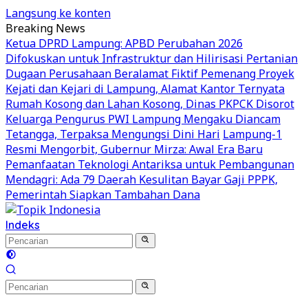
Langsung ke konten
Breaking News
Ketua DPRD Lampung: APBD Perubahan 2026
Difokuskan untuk Infrastruktur dan Hilirisasi Pertanian
Dugaan Perusahaan Beralamat Fiktif Pemenang Proyek
Kejati dan Kejari di Lampung, Alamat Kantor Ternyata
Rumah Kosong dan Lahan Kosong, Dinas PKPCK Disorot
Keluarga Pengurus PWI Lampung Mengaku Diancam
Tetangga, Terpaksa Mengungsi Dini Hari
Lampung-1
Resmi Mengorbit, Gubernur Mirza: Awal Era Baru
Pemanfaatan Teknologi Antariksa untuk Pembangunan
Mendagri: Ada 79 Daerah Kesulitan Bayar Gaji PPPK,
Pemerintah Siapkan Tambahan Dana
Indeks