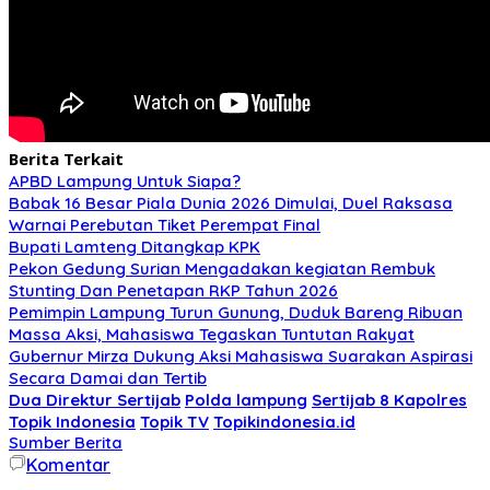
Berita Terkait
APBD Lampung Untuk Siapa?
Babak 16 Besar Piala Dunia 2026 Dimulai, Duel Raksasa
Warnai Perebutan Tiket Perempat Final
Bupati Lamteng Ditangkap KPK
Pekon Gedung Surian Mengadakan kegiatan Rembuk
Stunting Dan Penetapan RKP Tahun 2026
Pemimpin Lampung Turun Gunung, Duduk Bareng Ribuan
Massa Aksi, Mahasiswa Tegaskan Tuntutan Rakyat
Gubernur Mirza Dukung Aksi Mahasiswa Suarakan Aspirasi
Secara Damai dan Tertib
Dua Direktur Sertijab
Polda lampung
Sertijab 8 Kapolres
Topik Indonesia
Topik TV
Topikindonesia.id
Sumber Berita
Komentar