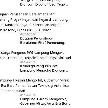
Warga Bandar Lampung
Diancam Dibunuh Usai Tegur
Tetangga Berisik Malam Hari
06/08/2026
Dugaan Perusahaan
Beralamat Fiktif Pemenang
Proyek Kejati dan Kejari di
Lampung, Alamat Kantor
Ternyata Rumah Kosong dan
Lahan Kosong, Dinas PKPCK
06/08/2026
Disorot
Keluarga Pengurus PWI
Lampung Mengaku Diancam
Tetangga, Terpaksa Mengungsi
Dini Hari
05/08/2026
Lampung-1 Resmi Mengorbit,
Gubernur Mirza: Awal Era Baru
Pemanfaatan Teknologi