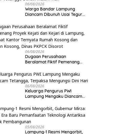
06/08/2026
Warga Bandar Lampung
Diancam Dibunuh Usai Tegur
Tetangga Berisik Malam Hari
06/08/2026
Dugaan Perusahaan
Beralamat Fiktif Pemenang
Proyek Kejati dan Kejari di
Lampung, Alamat Kantor
Ternyata Rumah Kosong dan
Lahan Kosong, Dinas PKPCK
06/08/2026
Disorot
Keluarga Pengurus PWI
Lampung Mengaku Diancam
Tetangga, Terpaksa Mengungsi
Dini Hari
05/08/2026
Lampung-1 Resmi Mengorbit,