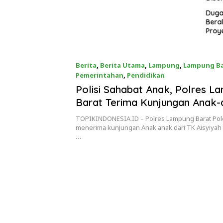
rtanian
Dugaan 
Beralama
Proyek Ke
Lampung
Ternyat
Lahan Ko
Berita
,
Berita Utama
,
Lampung
,
Lampung Ba
Disorot
Pemerintahan
,
Pendidikan
17/01/2023
Polisi Sahabat Anak, Polres L
Barat Terima Kunjungan Anak-
Aisyiyah
TOPIKINDONESIA.ID – Polres Lampung Barat Po
menerima kunjungan Anak anak dari TK Aisyiyah B
…