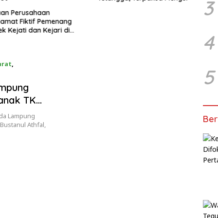
3
Dini Hari
Anta
Perusahaan
t Fiktif Pemenang
jati dan Kejari di
4
, Alamat Kantor
a Rumah Kosong dan
song, Dinas PKPCK
rat
,
5
ampung
anak TK
lda Lampung
Ber
ustanul Athfal,