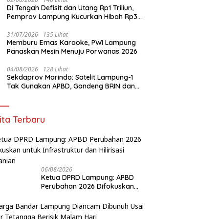
W
riksa untuk Pembangunan
Dana
Di Tengah Defisit dan Utang Rp1 Triliun,
E
Pemprov Lampung Kucurkan Hibah Rp35
G
Miliar untuk Kejaksaan
J
31/07/2026
135 Lihat
Memburu Emas Karaoke, PWI Lampung
Panaskan Mesin Menuju Porwanas 2026
04/08/2026
128 Lihat
Sekdaprov Marindo: Satelit Lampung-1
Tak Gunakan APBD, Gandeng BRIN dan
STAR.VISION Fokus Dukung Pembangunan
Berbasis Data
ita Terbaru
06/08/2026
Ketua DPRD Lampung: APBD
Perubahan 2026 Difokuskan
untuk Infrastruktur dan
Hilirisasi Pertanian