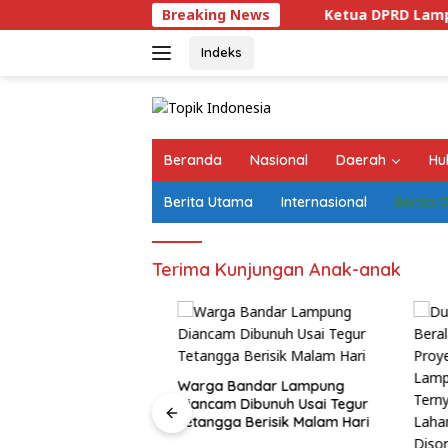
Langsung
Breaking News
Ketua DPRD Lampung: APBD Per
ke
konten
Indeks
Beranda
Nasional
Daerah
Hu
Berita Utama
Internasional
Berita 
Terima Kunjungan Anak-anak
Warga Bandar Lampung
Diancam Dibunuh Usai Tegur
 Lampung: APBD
Tetangga Berisik Malam Hari
026 Difokuskan
truktur dan