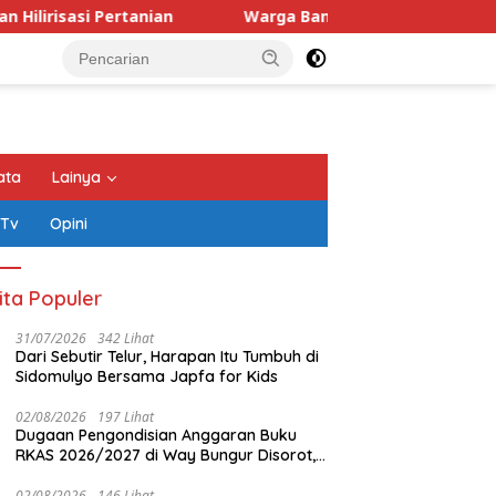
ertanian
Warga Bandar Lampung Diancam Dibunuh Usa
ata
Lainya
 Tv
Opini
ita Populer
31/07/2026
342 Lihat
Dari Sebutir Telur, Harapan Itu Tumbuh di
Sidomulyo Bersama Japfa for Kids
02/08/2026
197 Lihat
Dugaan Pengondisian Anggaran Buku
ung-1 Resmi Mengorbit,
Mendagri: Ada 79 Daerah
RKAS 2026/2027 di Way Bungur Disorot,
nur Mirza: Awal Era Baru
Kesulitan Bayar Gaji PPPK,
Pengurus K3S Diduga Gunakan
P
nfaatan Teknologi
Pemerintah Siapkan Tambahan
Keuntungan untuk Rekreasi
02/08/2026
146 Lihat