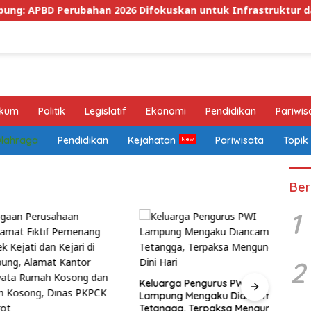
ubahan 2026 Difokuskan untuk Infrastruktur dan Hilirisasi P
kum
Politik
Legislatif
Ekonomi
Pendidikan
Pariwis
Olahraga
Pendidikan
Kejahatan
Pariwisata
Topik
Ber
1
2
Keluarga Pengurus PWI
Lamp
Lampung Mengaku Diancam
Guber
Tetangga, Terpaksa Mengungsi
Pema