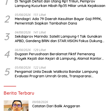
1
Di Tengah Defisit dan Utang Rp1 Triliun, Pemprov
Lampung Kucurkan Hibah Rp35 Miliar untuk Kejaksaan
2
05/08/2026
151 Lihat
Mendagri: Ada 79 Daerah Kesulitan Bayar Gaji PPPK,
Pemerintah Siapkan Tambahan Dana
3
04/08/2026
141 Lihat
Sekdaprov Marindo: Satelit Lampung-1 Tak Gunakan
APBD, Gandeng BRIN dan STAR.VISION Fokus Dukung
Pembangunan Berbasis Data
4
06/08/2026
129 Lihat
Dugaan Perusahaan Beralamat Fiktif Pemenang
Proyek Kejati dan Kejari di Lampung, Alamat Kantor
Ternyata Rumah Kosong dan Lahan Kosong, Dinas
PKPCK Disorot
5
05/08/2026
122 Lihat
Pengamat Unila Desak Walikota Bandar Lampung
Evaluasi Program Umrah Gratis, Transparansi
Anggaran Jadi Sorotan
Berita Terbaru
09/08/2026
Catatan Dari Balik Anggaran