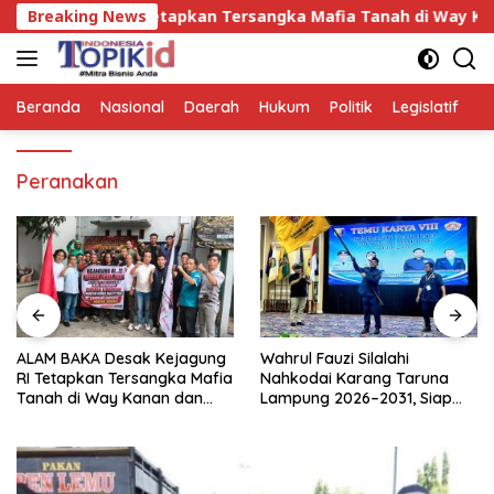
Langsung
 RI Tetapkan Tersangka Mafia Tanah di Way Kanan dan Keja
Breaking News
ke
konten
Beranda
Nasional
Daerah
Hukum
Politik
Legislatif
E
Peranakan
ALAM BAKA Desak Kejagung
Wahrul Fauzi Silalahi
RI Tetapkan Tersangka Mafia
Nahkodai Karang Taruna
Tanah di Way Kanan dan
Lampung 2026–2031, Siap
Kejar Aktor Utamanya!
Turun ke Desa