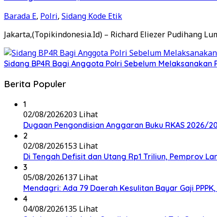
Barada E
,
Polri
,
Sidang Kode Etik
Jakarta,(Topikindonesia.Id) – Richard Eliezer Pudihang L
Sidang BP4R Bagi Anggota Polri Sebelum Melaksanakan 
Berita Populer
1
02/08/2026
203 Lihat
Dugaan Pengondisian Anggaran Buku RKAS 2026/202
2
02/08/2026
153 Lihat
Di Tengah Defisit dan Utang Rp1 Triliun, Pemprov L
3
05/08/2026
137 Lihat
Mendagri: Ada 79 Daerah Kesulitan Bayar Gaji PPP
4
04/08/2026
135 Lihat