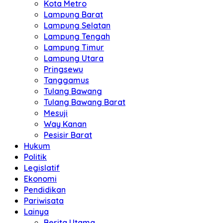
Kota Metro
Lampung Barat
Lampung Selatan
Lampung Tengah
Lampung Timur
Lampung Utara
Pringsewu
Tanggamus
Tulang Bawang
Tulang Bawang Barat
Mesuji
Way Kanan
Pesisir Barat
Hukum
Politik
Legislatif
Ekonomi
Pendidikan
Pariwisata
Lainya
Berita Utama