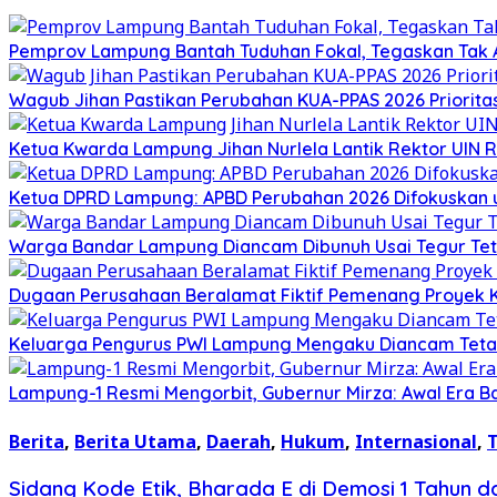
Pemprov Lampung Bantah Tuduhan Fokal, Tegaskan Tak A
Wagub Jihan Pastikan Perubahan KUA-PPAS 2026 Priorita
Ketua Kwarda Lampung Jihan Nurlela Lantik Rektor UIN 
Ketua DPRD Lampung: APBD Perubahan 2026 Difokuskan untu
Warga Bandar Lampung Diancam Dibunuh Usai Tegur Tet
Dugaan Perusahaan Beralamat Fiktif Pemenang Proyek Ke
Keluarga Pengurus PWI Lampung Mengaku Diancam Tetan
Lampung-1 Resmi Mengorbit, Gubernur Mirza: Awal Era 
Berita
,
Berita Utama
,
Daerah
,
Hukum
,
Internasional
,
T
Sidang Kode Etik, Bharada E di Demosi 1 Tahun 