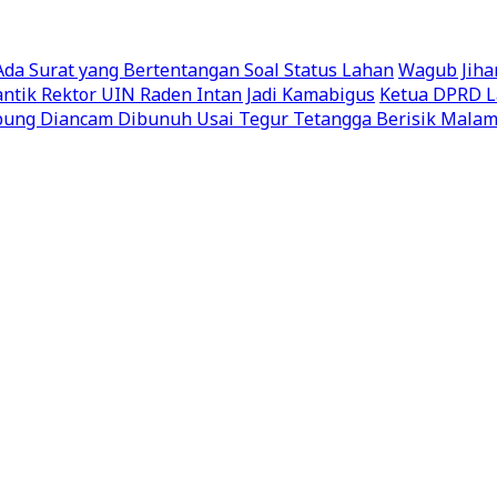
a Surat yang Bertentangan Soal Status Lahan
Wagub Jiha
ntik Rektor UIN Raden Intan Jadi Kamabigus
Ketua DPRD L
ung Diancam Dibunuh Usai Tegur Tetangga Berisik Malam