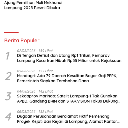
Ajang Pemilihan Muli Mekhanai
Lampung 2023 Resmi Dibuka
Berita Populer
1
02/08/2026
159 Lihat
Di Tengah Defisit dan Utang Rp1 Triliun, Pemprov
Lampung Kucurkan Hibah Rp35 Miliar untuk Kejaksaan
2
05/08/2026
153 Lihat
Mendagri: Ada 79 Daerah Kesulitan Bayar Gaji PPPK,
Pemerintah Siapkan Tambahan Dana
3
04/08/2026
142 Lihat
Sekdaprov Marindo: Satelit Lampung-1 Tak Gunakan
APBD, Gandeng BRIN dan STAR.VISION Fokus Dukung
Pembangunan Berbasis Data
4
06/08/2026
132 Lihat
Dugaan Perusahaan Beralamat Fiktif Pemenang
Proyek Kejati dan Kejari di Lampung, Alamat Kantor
Ternyata Rumah Kosong dan Lahan Kosong, Dinas