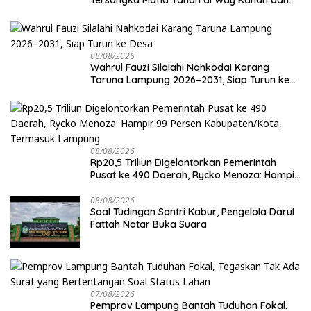
Kejar Aktor Utamanya!
08/08/2026
Wahrul Fauzi Silalahi Nahkodai Karang
Taruna Lampung 2026–2031, Siap Turun ke
Desa
08/08/2026
Rp20,5 Triliun Digelontorkan Pemerintah
Pusat ke 490 Daerah, Rycko Menoza: Hampir
99 Persen Kabupaten/Kota, Termasuk
Lampung
08/08/2026
Soal Tudingan Santri Kabur, Pengelola Darul
Fattah Natar Buka Suara
07/08/2026
Pemprov Lampung Bantah Tuduhan Fokal,