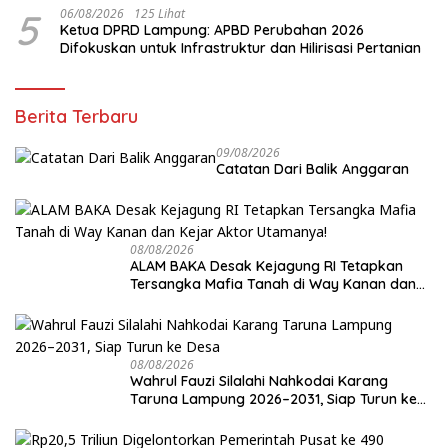
PKPCK Disorot
5
06/08/2026
125 Lihat
Ketua DPRD Lampung: APBD Perubahan 2026
Difokuskan untuk Infrastruktur dan Hilirisasi Pertanian
Berita Terbaru
09/08/2026
Catatan Dari Balik Anggaran
08/08/2026
ALAM BAKA Desak Kejagung RI Tetapkan
Tersangka Mafia Tanah di Way Kanan dan
Kejar Aktor Utamanya!
08/08/2026
Wahrul Fauzi Silalahi Nahkodai Karang
Taruna Lampung 2026–2031, Siap Turun ke
Desa