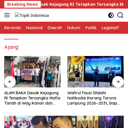
Langsung
AM BAKA Desak Kejagung RI Tetapkan Tersangka Mafia Tanah
Breaking News
ke
konten
Beranda
Nasional
Daerah
Hukum
Politik
Legislatif
E
Ajang
ALAM BAKA Desak Kejagung
Wahrul Fauzi Silalahi
RI Tetapkan Tersangka Mafia
Nahkodai Karang Taruna
Tanah di Way Kanan dan
Lampung 2026–2031, Siap
Kejar Aktor Utamanya!
Turun ke Desa